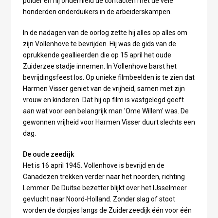
polder en hij onderhield de contacten met de vele
honderden onderduikers in de arbeiderskampen.
In de nadagen van de oorlog zette hij alles op alles om
zijn Vollenhove te bevrijden. Hij was de gids van de
oprukkende geallieerden die op 15 april het oude
Zuiderzee stadje innemen. In Vollenhove barst het
bevrijdingsfeest los. Op unieke filmbeelden is te zien dat
Harmen Visser geniet van de vrijheid, samen met zijn
vrouw en kinderen. Dat hij op film is vastgelegd geeft
aan wat voor een belangrijk man 'Ome Willem' was. De
gewonnen vrijheid voor Harmen Visser duurt slechts een
dag.
De oude zeedijk
Het is 16 april 1945. Vollenhove is bevrijd en de
Canadezen trekken verder naar het noorden, richting
Lemmer. De Duitse bezetter blijkt over het IJsselmeer
gevlucht naar Noord-Holland. Zonder slag of stoot
worden de dorpjes langs de Zuiderzeedijk één voor één