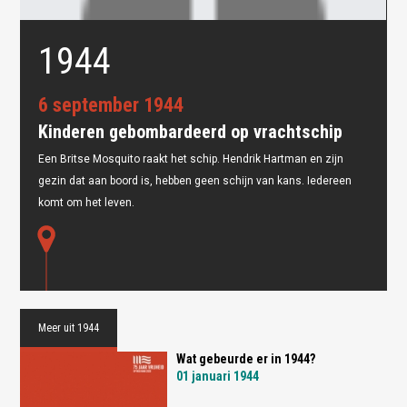
1944
6 september 1944
Kinderen gebombardeerd op vrachtschip
Een Britse Mosquito raakt het schip. Hendrik Hartman en zijn
gezin dat aan boord is, hebben geen schijn van kans. Iedereen
Oops! Something went
komt om het leven.
wrong.
This page didn't load Google Maps correctly. See the
JavaScript console for technical details.
Meer uit 1944
Wat gebeurde er in 1944?
01 januari 1944