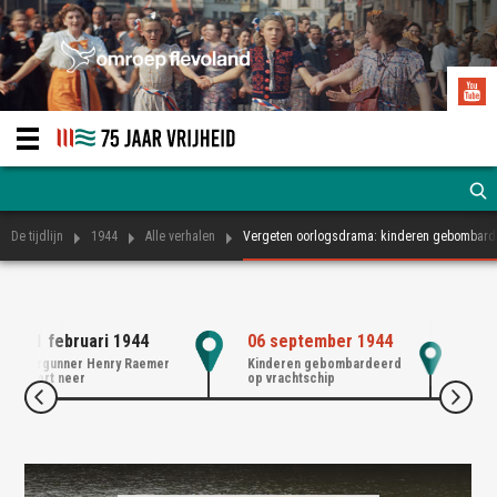
De tijdlijn
1944
Alle verhalen
Vergeten oorlogsdrama: kinderen gebombarde
21 februari 1944
06 september 1944
17 
Airgunner Henry Raemer
Kinderen gebombardeerd
75 j
stort neer
op vrachtschip
Onde