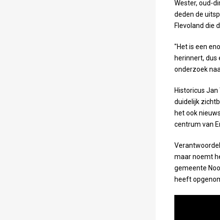
Wester, oud-di
deden de uits
Flevoland die 
"Het is een en
herinnert, dus
onderzoek naar
Historicus Jan
duidelijk zicht
het ook nieuws
centrum van E
Verantwoordel
maar noemt het
gemeente Noor
heeft opgeno