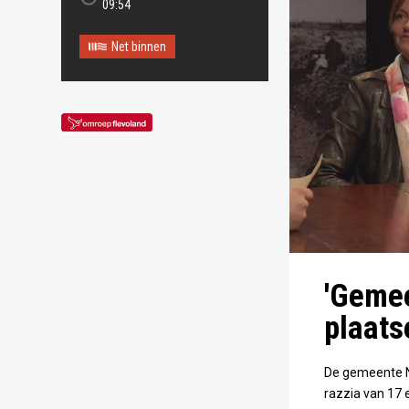
09:54
Net binnen
'Geme
plaats
De gemeente N
razzia van 17 