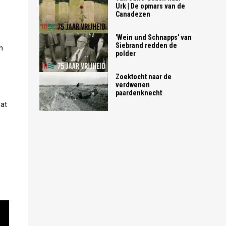
Urk | De opmars van de
Canadezen
'Wein und Schnapps' van
Siebrand redden de
n
polder
Zoektocht naar de
verdwenen
paardenknecht
Dat