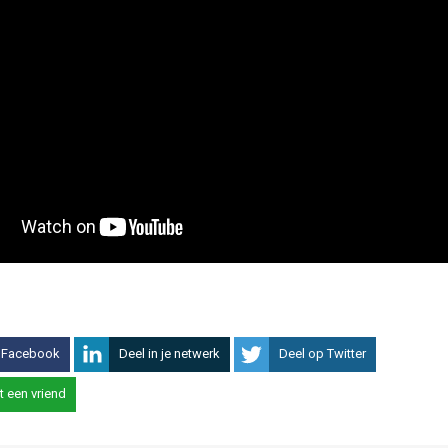
 Facebook
Deel in je netwerk
Deel op Twitter
t een vriend