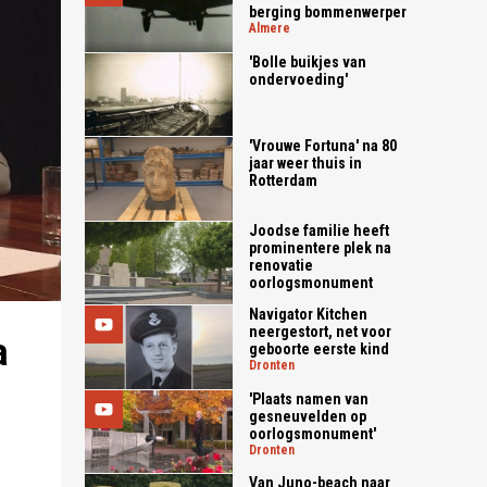
berging bommenwerper
almere
'Bolle buikjes van
ondervoeding'
'Vrouwe Fortuna' na 80
jaar weer thuis in
Rotterdam
Joodse familie heeft
prominentere plek na
renovatie
oorlogsmonument
Navigator Kitchen
neergestort, net voor
a
geboorte eerste kind
dronten
'Plaats namen van
gesneuvelden op
oorlogsmonument'
dronten
Van Juno-beach naar