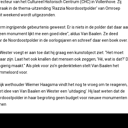
recteur van het Cultureel Historisch Centrum (CHC) in Vollenhove. Zij
praak in de thema-uitzending 'Razzia Noordoostpolder' van Omroep
dit weekend wordt uitgezonden.
orm ingrijpende gebeurtenis geweest. Er is niets in de polder dat daar aa
 een monument lijkt me een goed idee", aldus Van Baalen. Ze deed
 de Noordoostpolder in de oorlogsjaren en schreef daar een boek over.
 Wester voegt er aan toe dat hij graag een kunstobject ziet. "Het moet
baar zijn. Laat het ook knallen dat mensen ook zeggen; 'Hé, wat is dat?' 
gierig maakt." Als plek voor zo'n gedenkteken stelt Van Baalen het
mmeloord voor.
ijk wethouder Wiemer Haagsma vindt het nog te vroeg om te reageren,
 idee van Van Baalen en Wester een 'uitdaging'. Hij laat weten dat de
doostpolder in haar begroting geen budget voor nieuwe monumenten
men