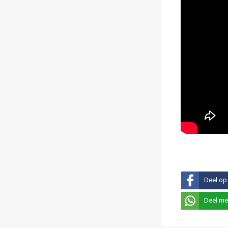
Deel op
Deel me