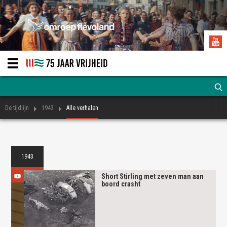
De tijdlijn
1943
Alle verhalen
1943
Short Stirling met zeven man aan
boord crasht